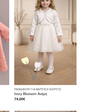
ίστα
στην λίστα
μιών
επιθυμιών
ΠΑΝΩΦΟΡΙ ΓΙΑ ΒΑΠΤΙΣΗ ΚΟΡΙΤΣΙ
Ivory Blossom Ανέμη
74,00
€