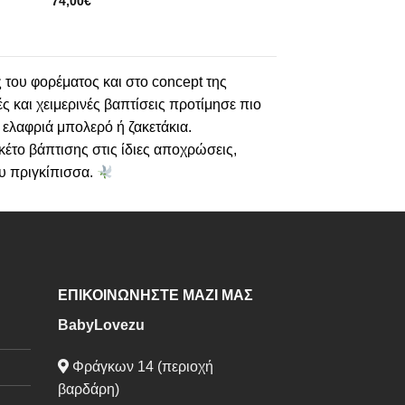
74,00
€
ς του φορέματος και στο concept της
ς και χειμερινές βαπτίσεις προτίμησε πιο
ς ελαφριά μπολερό ή ζακετάκια.
το βάπτισης στις ίδιες αποχρώσεις,
υ πριγκίπισσα.
ΕΠΙΚΟΙΝΩΝΗΣΤΕ ΜΑΖΙ ΜΑΣ
BabyLovezu
Φράγκων 14 (περιοχή
βαρδάρη)