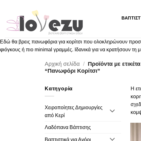
Μετάβαση
στο
ΒΑΠΤΙΣΤ
περιεχόμενο
Εδώ θα βρεις πανωφόρια για κορίτσι που ολοκληρώνουν προσεγμ
φιόγκους ή πιο minimal γραμμές. Ιδανικά για να κρατήσουν τη 
Αρχική σελίδα
/
Προϊόντα με ετικέτα
“Πανωφόρι Κορίτσι”
Κατηγορία
Η ετ
κορι
σχεδ
Χειροποίητες Δημιουργίες
κομψ
από Κερί
Λαδόπανα Βάπτισης
Βαπτιστικά για Αγόρι