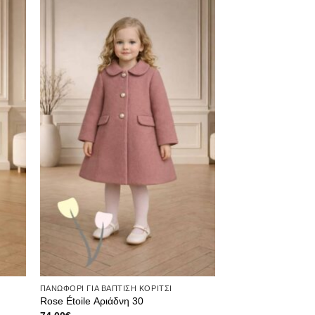
θήκη
Πρόσθήκη
ίστα
στην λίστα
μιών
επιθυμιών
ΠΑΝΩΦΟΡΙ ΓΙΑ ΒΑΠΤΙΣΗ ΚΟΡΙΤΣΙ
Rose Étoile Αριάδνη 30