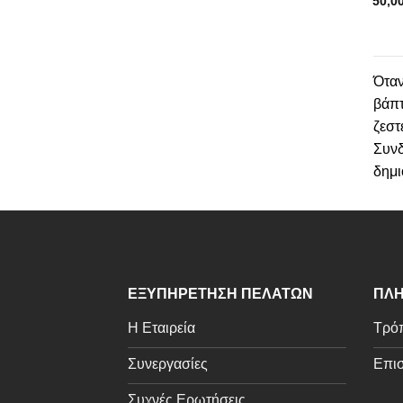
50,0
Όταν
βάπτ
ζεστ
Συνδ
δημι
ΕΞΥΠΗΡΕΤΗΣΗ ΠΕΛΑΤΩΝ
ΠΛΗ
Η Εταιρεία
Τρόπ
Συνεργασίες
Επισ
Συχνές Ερωτήσεις