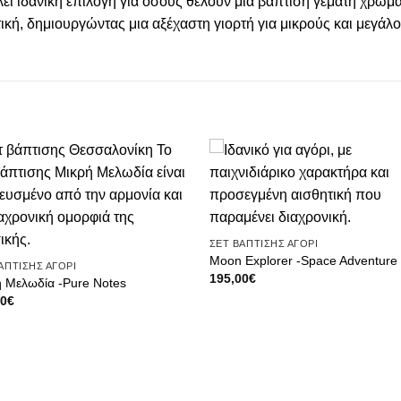
εί ιδανική επιλογή για όσους θέλουν μια βάπτιση γεμάτη χρώμα,
ική, δημιουργώντας μια αξέχαστη γιορτή για μικρούς και μεγάλο
Πρόσθήκη
Πρόσθ
στην λίστα
στην λ
επιθυμιών
επιθυ
ΣΕΤ ΒΑΠΤΙΣΗΣ ΑΓΟΡΙ
Moon Explorer -Space Adventure
ΑΠΤΙΣΗΣ ΑΓΟΡΙ
195,00
€
 Μελωδία -Pure Notes
00
€