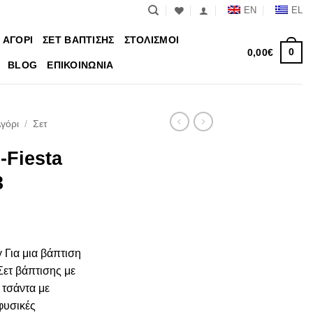
EN
EL
 ΑΓΟΡΙ
ΣΕΤ ΒΑΠΤΙΣΗΣ
ΣΤΟΛΙΣΜΟΙ
0
0,00
€
BLOG
ΕΠΙΚΟΙΝΩΝΙΑ
Αγόρι
/
Σετ
-Fiesta
3
 Για μια βάπτιση
Σετ βάπτισης με
 τσάντα με
φυσικές