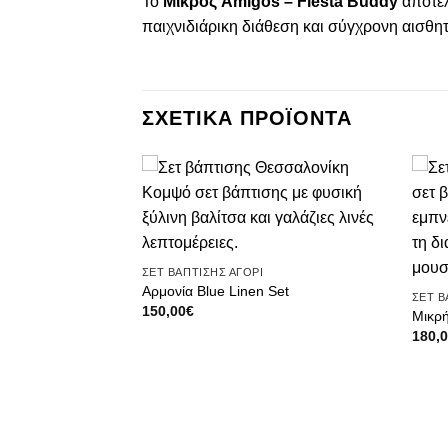
Το
Μικρός Amigos – Fiesta Buddy
αποτελ
παιχνιδιάρικη διάθεση και σύγχρονη αισθητ
ΣΧΕΤΙΚΑ ΠΡΟΪΟΝΤΑ
Πρόσθήκη
Πρόσθήκη
στην λίστα
στην λίστα
επιθυμιών
επιθυμιών
ΣΕΤ ΒΑΠΤΙΣΗΣ ΑΓΟΡΙ
Αρμονία Blue Linen Set
ΣΕΤ Β
150,00
€
Μικρή
180,
Ι
Grace