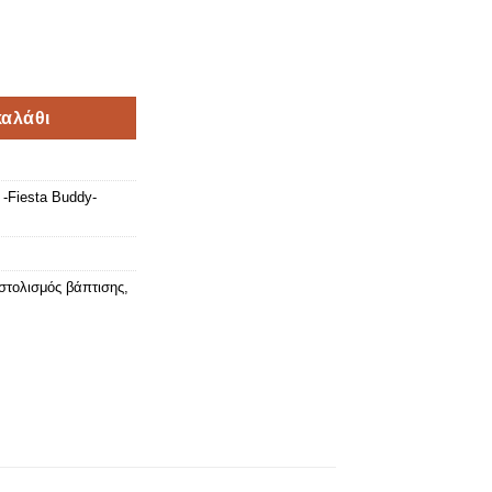
- 10110/13 ποσότητα
αλάθι
-Fiesta Buddy-
στολισμός βάπτισης
,