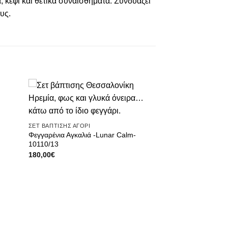
 κέφι και θετικά συναισθήματα. Συνδυάζει
υς.
ήκη
Πρόσθήκη
ίστα
στην λίστα
μιών
επιθυμιών
ΣΕΤ ΒΑΠΤΙΣΗΣ ΑΓΟΡΙ
Φεγγαρένια Αγκαλιά -Lunar Calm-
10110/13
180,00
€