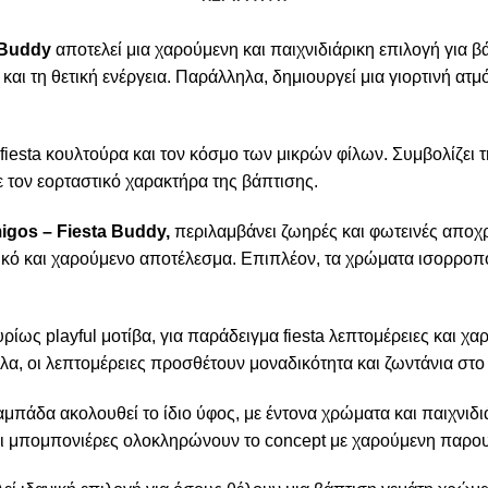
 Buddy
αποτελεί μια χαρούμενη και παιχνιδιάρικη επιλογή για β
και τη θετική ενέργεια. Παράλληλα, δημιουργεί μια γιορτινή α
iesta κουλτούρα και τον κόσμο των μικρών φίλων. Συμβολίζει τη 
με τον εορταστικό χαρακτήρα της βάπτισης.
igos – Fiesta Buddy,
περιλαμβάνει ζωηρές και φωτεινές αποχρ
μικό και χαρούμενο αποτέλεσμα. Επιπλέον, τα χρώματα ισορρο
ρίως playful μοτίβα, για παράδειγμα fiesta λεπτομέρειες και χα
α, οι λεπτομέρειες προσθέτουν μοναδικότητα και ζωντάνια στο 
λαμπάδα ακολουθεί το ίδιο ύφος, με έντονα χρώματα και παιχνιδ
ι μπομπονιέρες ολοκληρώνουν το concept με χαρούμενη παρου