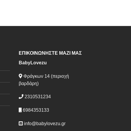
ΕΠΙΚΟΙΝΩΝΗΣΤΕ ΜΑΖΙ ΜΑΣ
BabyLovezu
Φράγκων 14 (περιοχή
βαρδάρη)
2310531234
6984353133
info@babylovezu.gr