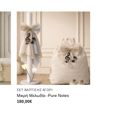
θήκη
Πρόσθήκη
ίστα
στην λίστα
μιών
επιθυμιών
ΣΕΤ ΒΑΠΤΙΣΗΣ ΑΓΟΡΙ
Μικρή Μελωδία -Pure Notes
180,00
€