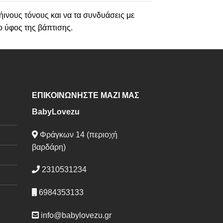
ήινους τόνους και να τα συνδυάσεις με
ο ύφος της βάπτισης.
ΕΠΙΚΟΙΝΩΝΗΣΤΕ ΜΑΖΙ ΜΑΣ
BabyLovezu
Φράγκων 14 (περιοχή
βαρδάρη)
2310531234
6984353133
info@babylovezu.gr