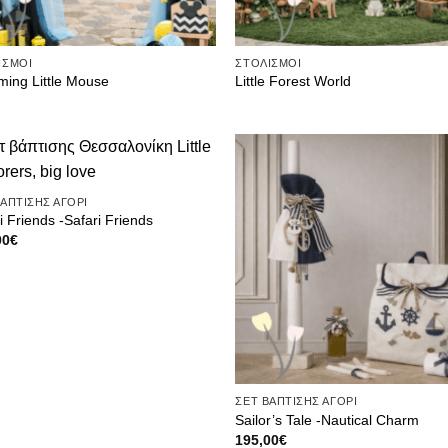
ΙΣΜΟΙ
ΣΤΟΛΙΣΜΟΙ
ming Little Mouse
Little Forest World
Πρόσθήκη
Πρόσ
ΒΑΠΤΙΣΗΣ ΑΓΟΡΙ
στην λίστα
στην λ
επιθυμιών
επιθυ
i Friends -Safari Friends
00
€
ΣΕΤ ΒΑΠΤΙΣΗΣ ΑΓΟΡΙ
Sailor’s Tale -Nautical Charm
195,00
€