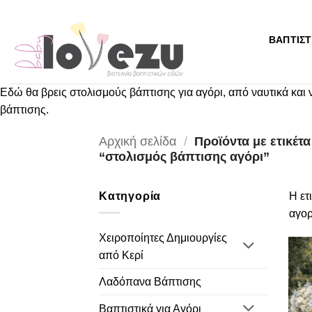
Μετάβαση
στο
ΒΑΠΤΙΣΤ
περιεχόμενο
Εδώ θα βρεις στολισμούς βάπτισης για αγόρι, από ναυτικά και νη
βάπτισης.
Αρχική σελίδα
/
Προϊόντα με ετικέτα
“στολισμός βάπτισης αγόρι”
Κατηγορία
Η ετ
αγορ
Χειροποίητες Δημιουργίες
από Κερί
Λαδόπανα Βάπτισης
Βαπτιστικά για Αγόρι