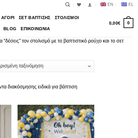
EN
EL
 ΑΓΟΡΙ
ΣΕΤ ΒΑΠΤΙΣΗΣ
ΣΤΟΛΙΣΜΟΙ
0
0,00
€
BLOG
ΕΠΙΚΟΙΝΩΝΙΑ
 “δέσεις” τον στολισμό με το βαπτιστικό ρούχο και το σετ
ντα διακόσμησης ειδικά για βάπτιση
θήκη
Πρόσθήκη
ίστα
στην λίστα
μιών
επιθυμιών