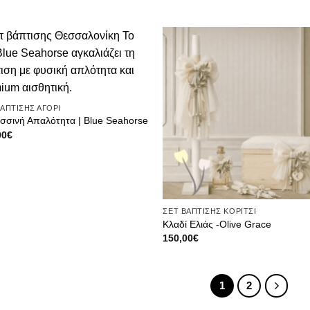
Πρόσθήκη
Πρόσ
στην λίστα
στην λ
επιθυμιών
επιθυ
ΒΑΠΤΙΣΗΣ ΑΓΟΡΙ
σσινή Απαλότητα | Blue Seahorse
00
€
ΣΕΤ ΒΑΠΤΙΣΗΣ ΚΟΡΙΤΣΙ
Κλαδί Ελιάς -Olive Grace
150,00
€
1
2