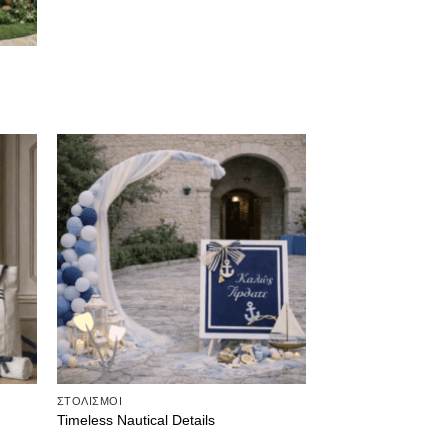
θήκη
Πρόσθήκη
ίστα
στην λίστα
μιών
επιθυμιών
ΣΤΟΛΙΣΜΟΙ
Timeless Nautical Details