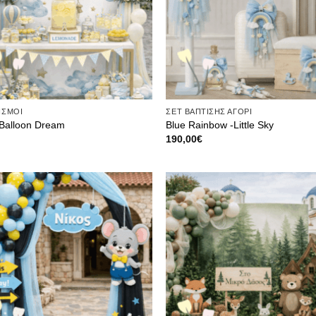
ΙΣΜΟΙ
ΣΕΤ ΒΑΠΤΙΣΗΣ ΑΓΟΡΙ
 Balloon Dream
Blue Rainbow -Little Sky
190,00
€
Πρόσθήκη
Πρόσ
στην λίστα
στην λ
επιθυμιών
επιθυ