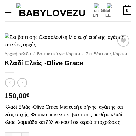
Μετάβαση
0
στο
EN
EL
περιεχόμενο
Πρόσθήκη
Αρχική σελίδα
/
Βαπτιστικά για Κορίτσι
/
Σετ Βάπτισης Κορίτσι
στην
Κλαδί Ελιάς -Olive Grace
λίστα
επιθυμιών
150,00
€
Κλαδί Ελιάς -Olive Grace Μια ευχή ειρήνης, αγάπης και
νέας αρχής. Φυσικό unisex σετ βάπτισης με θέμα κλαδί
ελιάς, λαμπάδα και ξύλινο κουτί σε εκρού αποχρώσεις.
Κλαδί Ελιάς -Olive Grace ποσότητα