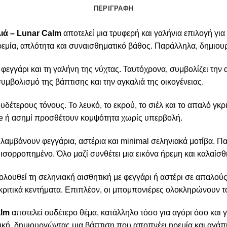
ΠΕΡΙΓΡΑΦΗ
ιά – Lunar Calm
αποτελεί μια τρυφερή και γαλήνια επιλογή για 
ρεμία, απλότητα και συναισθηματικό βάθος. Παράλληλα, δημιουρ
 φεγγάρι και τη γαλήνη της νύχτας. Ταυτόχρονα, συμβολίζει την 
συμβολισμό της βάπτισης και την αγκαλιά της οικογένειας.
δέτερους τόνους. Το λευκό, το εκρού, το σιέλ και το απαλό γκρ
blue ή ασημί προσθέτουν κομψότητα χωρίς υπερβολή.
εριλαμβάνουν φεγγάρια, αστέρια και minimal σεληνιακά μοτίβα.
ισορροπημένο. Όλο μαζί συνθέτει μια εικόνα ήρεμη και καλαίσθ
λουθεί τη σεληνιακή αισθητική με φεγγάρι ή αστέρι σε απαλούς
ριτικά κεντήματα. Επιπλέον, οι μπομπονιέρες ολοκληρώνουν τ
alm
αποτελεί ουδέτερο θέμα, κατάλληλο τόσο για αγόρι όσο και γ
τική, δημιουργώντας μια βάπτιση που αποπνέει ηρεμία και αγάπ