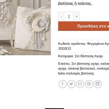
βαλίτσας ή τσάντας.
Φεγγαρένια Αγκαλιά -Lunar Ca
Προσθήκη στο κ
Κωδικός προϊόντος:
Φεγγαρένια Αγκ
10110/13
Κατηγορία:
Σετ Βάπτισης Αγόρι
Ετικέτες:
Σετ βάπτισης αγόρι
,
καλοκ
αγόρι
,
minimal βαπτιστικό
,
στολισμ
boho στολισμός βάπτισης