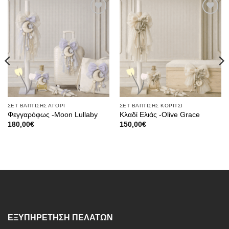
Πρόσθήκη
Πρόσθήκη
στην λίστα
στην λίστα
επιθυμιών
επιθυμιών
ΣΕΤ ΒΑΠΤΙΣΗΣ ΑΓΟΡΙ
ΣΕΤ ΒΑΠΤΙΣΗΣ ΚΟΡΙΤΣΙ
Φεγγαρόφως -Moon Lullaby
Κλαδί Ελιάς -Olive Grace
180,00
€
150,00
€
ΕΞΥΠΗΡΕΤΗΣΗ ΠΕΛΑΤΩΝ