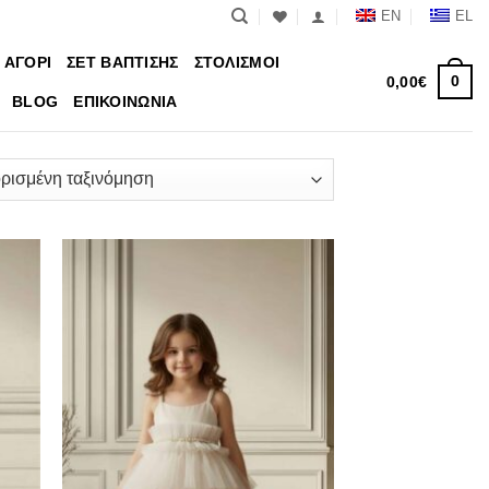
EN
EL
 ΑΓΟΡΙ
ΣΕΤ ΒΑΠΤΙΣΗΣ
ΣΤΟΛΙΣΜΟΙ
0
0,00
€
BLOG
ΕΠΙΚΟΙΝΩΝΙΑ
θήκη
Πρόσθήκη
ίστα
στην λίστα
μιών
επιθυμιών