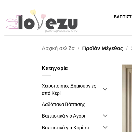
Μετάβαση
στο
ΒΑΠΤΙΣΤ
περιεχόμενο
Αρχική σελίδα
/
Προϊόν Μέγεθος
/
Κατηγορία
Χειροποίητες Δημιουργίες
από Κερί
Λαδόπανα Βάπτισης
Βαπτιστικά για Αγόρι
Βαπτιστικά για Κορίτσι